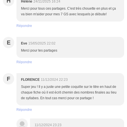
H
Hélène
24/11/2025 16:24
Merci pour tous ces partages. C'est très chouette en plus et ça
va bien m'aider pour mes 7 GS avec lesquels je débute!
Répondre
E
Eve
15/05/2025 22:02
Merci pour tes partages
Répondre
F
FLORENCE
11/12/2024 22:23
Super jeu ! Il y a juste une petite coquille sur le titre en haut de
chaque fiche où il est écrit chemin des nombres finales au lieu
de syllabes. En tout cas merci pour ce partage !
Répondre
11/12/2024 23:23